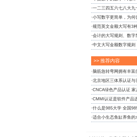
·
一二三四五六七八大九
·
小写数字更简单，为何
·
规范英文金额大写有3种
·
会计的大写规则、数字
·
中文大写金额数字规则
>> 推荐内容
·
脑筋急转弯网拥有丰富
·
北京地区三体系认证与
·
CNCA绿色产品认证 
·
CMMI认证是软件产品
·
什么是985大学 全国9
·
适合小生态鱼缸养鱼的