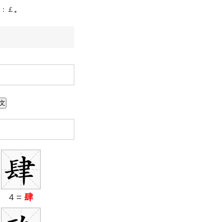
：￡
。
4 =
肆