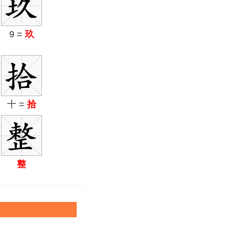
9 =
玖
十 =
拾
整