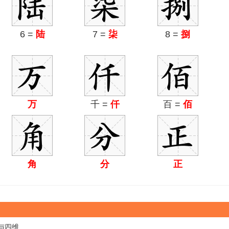
6 =
陆
7 =
柒
8 =
捌
万
千 =
仟
百 =
佰
角
分
正
与四维