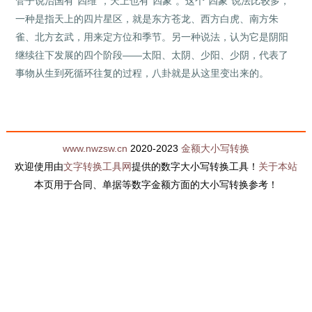
管子说治国有“四维”，天上也有“四象”。这个“四象”说法比较多，
一种是指天上的四片星区，就是东方苍龙、西方白虎、南方朱
雀、北方玄武，用来定方位和季节。另一种说法，认为它是阴阳
继续往下发展的四个阶段——太阳、太阴、少阳、少阴，代表了
事物从生到死循环往复的过程，八卦就是从这里变出来的。
www.nwzsw.cn
2020-2023
金额大小写转换
欢迎使用由
文字转换工具网
提供的数字大小写转换工具！
关于本站
本页用于合同、单据等数字金额方面的大小写转换参考！